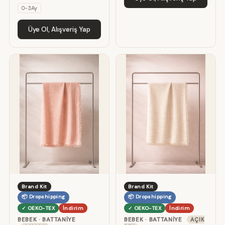
0-3Ay
Üye Ol, Alışveriş Yap
Brand Kit
Brand Kit
📦 Dropshipping
📦 Dropshipping
✓ OEKO-TEX
İndirim
✓ OEKO-TEX
İndirim
BEBEK · BATTANIYE
BEBEK · BATTANIYE
AÇIK