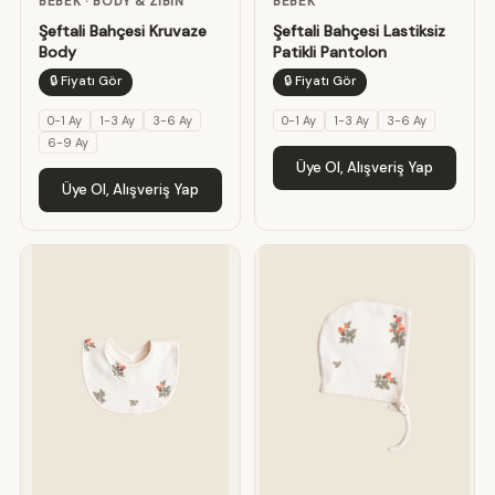
BEBEK · BODY & ZIBIN
BEBEK
Şeftali Bahçesi Kruvaze
Şeftali Bahçesi Lastiksiz
Body
Patikli Pantolon
🔒 Fiyatı Gör
🔒 Fiyatı Gör
0-1 Ay
1-3 Ay
3-6 Ay
0-1 Ay
1-3 Ay
3-6 Ay
6-9 Ay
Üye Ol, Alışveriş Yap
Üye Ol, Alışveriş Yap