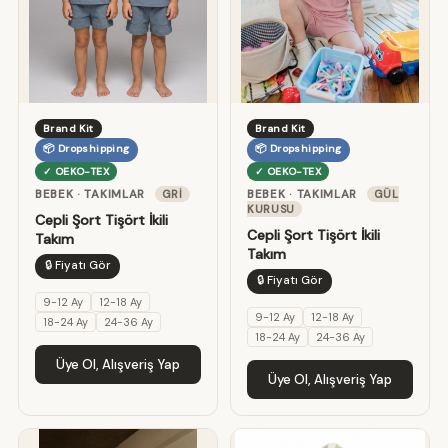
Brand Kit
Brand Kit
📦 Dropshipping
📦 Dropshipping
✓ OEKO-TEX
✓ OEKO-TEX
BEBEK · TAKIMLAR
GRI
BEBEK · TAKIMLAR
GÜL
KURUSU
Cepli Şort Tişört İkili
Cepli Şort Tişört İkili
Takım
Takım
🔒 Fiyatı Gör
🔒 Fiyatı Gör
9-12 Ay
12-18 Ay
9-12 Ay
12-18 Ay
18-24 Ay
24-36 Ay
18-24 Ay
24-36 Ay
Üye Ol, Alışveriş Yap
Üye Ol, Alışveriş Yap