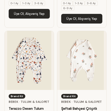
0-1 Ay
1-3 Ay
3-6 Ay
0-1 Ay
1-3 Ay
3-6 Ay
6-9 Ay
Üye Ol, Alışveriş Yap
Üye Ol, Alışveriş Yap
Brand Kit
Brand Kit
BEBEK · TULUM & SALOPET
BEBEK · TULUM & SALOPET
Terazzo Desen Tulum
Şeftali Bahçesi Çıtçıtlı