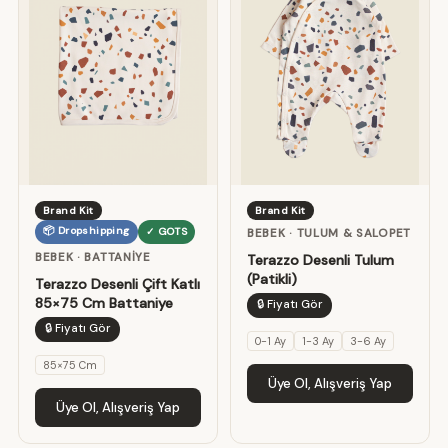
Brand Kit
Brand Kit
📦 Dropshipping
✓ GOTS
BEBEK · TULUM & SALOPET
BEBEK · BATTANIYE
Terazzo Desenli Tulum
(Patikli)
Terazzo Desenli Çift Katlı
85×75 Cm Battaniye
🔒 Fiyatı Gör
🔒 Fiyatı Gör
0-1 Ay
1-3 Ay
3-6 Ay
85×75 Cm
Üye Ol, Alışveriş Yap
Üye Ol, Alışveriş Yap