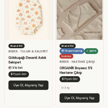
Brand Kit
Brand Kit
📦 Dropshipping
✓ GOTS
BEBEK · TULUM & SALOPET
İndirim
Gökkuşağı Desenli Askılı
BEBEK · HASTANE ÇIKIŞI
Salopet
ORGANİK Boyasız 5'li
📦 3'lü Set
Hastane Çıkışı
🔒 Fiyatı Gör
🔒 Fiyatı Gör
Üye Ol, Alışveriş Yap
0-3 Ay
Üye Ol, Alışveriş Yap