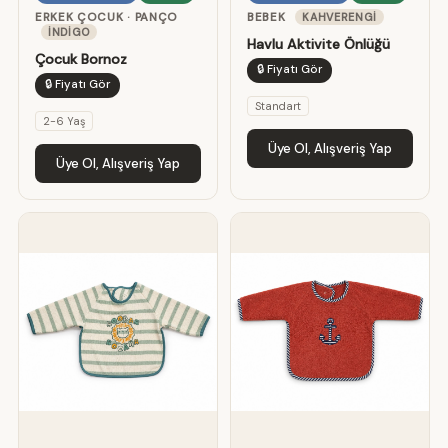
ERKEK ÇOCUK · PANÇO
BEBEK
KAHVERENGI
İNDIGO
Havlu Aktivite Önlüğü
Çocuk Bornoz
🔒 Fiyatı Gör
🔒 Fiyatı Gör
Standart
2-6 Yaş
Üye Ol, Alışveriş Yap
Üye Ol, Alışveriş Yap