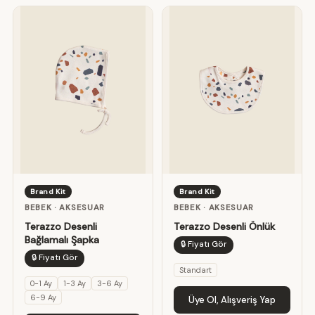
Brand Kit
Brand Kit
BEBEK · AKSESUAR
BEBEK · AKSESUAR
Terazzo Desenli
Terazzo Desenli Önlük
Bağlamalı Şapka
🔒 Fiyatı Gör
🔒 Fiyatı Gör
Standart
0-1 Ay
1-3 Ay
3-6 Ay
6-9 Ay
Üye Ol, Alışveriş Yap