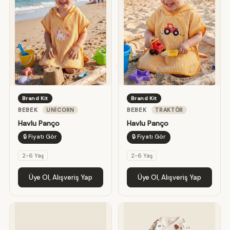
Brand Kit
Brand Kit
BEBEK
UNICORN
BEBEK
TRAKTÖR
Havlu Panço
Havlu Panço
🔒 Fiyatı Gör
🔒 Fiyatı Gör
2-6 Yaş
2-6 Yaş
Üye Ol, Alışveriş Yap
Üye Ol, Alışveriş Yap