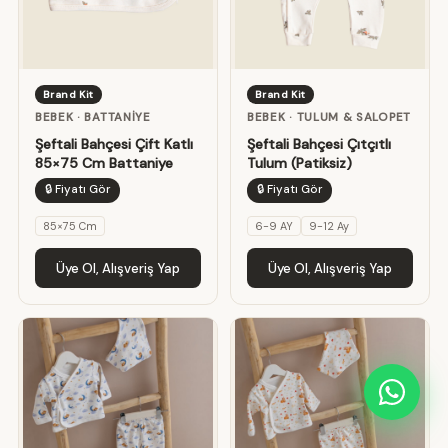
Brand Kit
Brand Kit
BEBEK · BATTANIYE
BEBEK · TULUM & SALOPET
Şeftali Bahçesi Çift Katlı
Şeftali Bahçesi Çıtçıtlı
85×75 Cm Battaniye
Tulum (Patiksiz)
🔒 Fiyatı Gör
🔒 Fiyatı Gör
85×75 Cm
6-9 AY
9-12 Ay
Üye Ol, Alışveriş Yap
Üye Ol, Alışveriş Yap