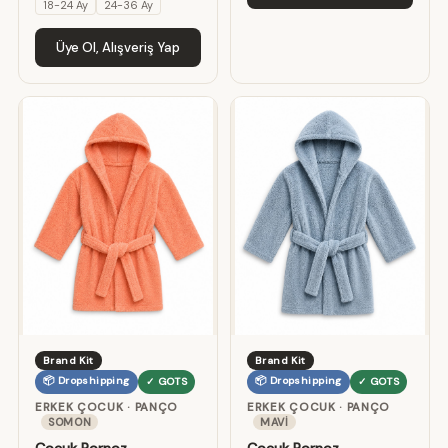
18-24 Ay
24-36 Ay
Üye Ol, Alışveriş Yap
Brand Kit
Brand Kit
📦 Dropshipping
📦 Dropshipping
✓ GOTS
✓ GOTS
ERKEK ÇOCUK · PANÇO
ERKEK ÇOCUK · PANÇO
SOMON
MAVI