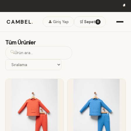
🚚 50.000₺ Üze
CAMBEL
.
👤 Giriş Yap
🛒 Sepet
0
Tüm Ürünler
🔍