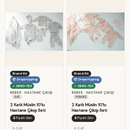
Brand Kit
Brand Kit
📦 Dropshipping
📦 Dropshipping
✓ OEKO-TEX
✓ OEKO-TEX
BEBEK · HASTANE ÇIKIŞI
BEBEK · HASTANE ÇIKIŞI
GRI
PEMBE
2 Katlı Müslin 10'lu
2 Katlı Müslin 10'lu
Hastane Çıkışı Seti
Hastane Çıkışı Seti
🔒 Fiyatı Gör
🔒 Fiyatı Gör
0-3 AY
0-3 AY