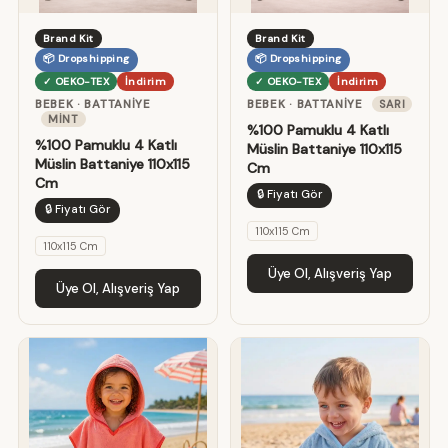
Brand Kit
Brand Kit
📦 Dropshipping
📦 Dropshipping
✓ OEKO-TEX
İndirim
✓ OEKO-TEX
İndirim
BEBEK · BATTANIYE
BEBEK · BATTANIYE
SARI
MINT
%100 Pamuklu 4 Katlı
%100 Pamuklu 4 Katlı
Müslin Battaniye 110x115
Müslin Battaniye 110x115
Cm
Cm
🔒 Fiyatı Gör
🔒 Fiyatı Gör
110x115 Cm
110x115 Cm
Üye Ol, Alışveriş Yap
Üye Ol, Alışveriş Yap