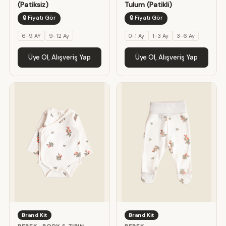
(Patiksiz)
Tulum (Patikli)
🔒 Fiyatı Gör
🔒 Fiyatı Gör
6-9 AY
9-12 Ay
0-1 Ay
1-3 Ay
3-6 Ay
Üye Ol, Alışveriş Yap
Üye Ol, Alışveriş Yap
Brand Kit
Brand Kit