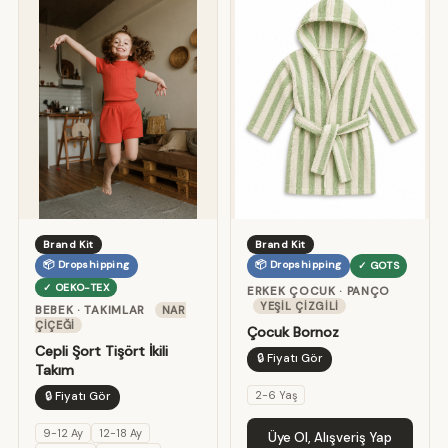
Brand Kit
Brand Kit
📦 Dropshipping
📦 Dropshipping
✓ GOTS
✓ OEKO-TEX
ERKEK ÇOCUK · PANÇO
YEŞIL ÇIZGILI
BEBEK · TAKIMLAR
NAR
ÇIÇEĞI
Çocuk Bornoz
Cepli Şort Tişört İkili
🔒 Fiyatı Gör
Takım
2-6 Yaş
🔒 Fiyatı Gör
9-12 Ay
12-18 Ay
Üye Ol, Alışveriş Yap