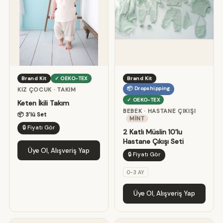
Brand Kit
✓ OEKO-TEX
Brand Kit
📦 Dropshipping
KIZ ÇOCUK · TAKIM
✓ OEKO-TEX
Keten İkili Takım
BEBEK · HASTANE ÇIKIŞI
📦 3'lü Set
MINT
🔒 Fiyatı Gör
2 Katlı Müslin 10'lu
Hastane Çıkışı Seti
Üye Ol, Alışveriş Yap
🔒 Fiyatı Gör
0-3 AY
Üye Ol, Alışveriş Yap