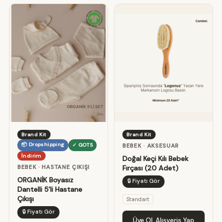
Brand Kit
Brand Kit
📦 Dropshipping
✓ GOTS
BEBEK · AKSESUAR
İndirim
Doğal Keçi Kılı Bebek
BEBEK · HASTANE ÇIKIŞI
Fırçası (20 Adet)
ORGANİK Boyasız
🔒 Fiyatı Gör
Dantelli 5'li Hastane
Çıkışı
Standart
🔒 Fiyatı Gör
Üye Ol, Alışveriş Yap